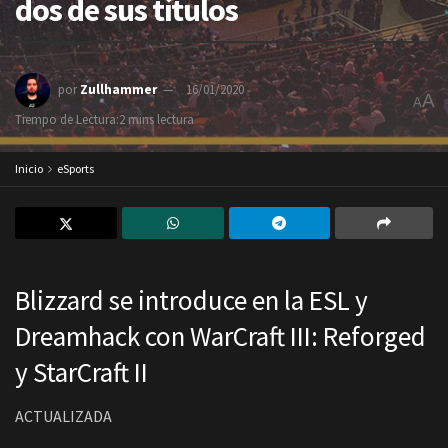
dos de sus títulos
por
Zullhammer
16/01/2020
A
A
Tiempo de Lectura:2 mins lectura
Inicio
eSports
Blizzard se introduce en la ESL y
Dreamhack con WarCraft III: Reforged
y StarCraft II
ACTUALIZADA