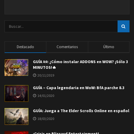
Destacado
Comentarios
Último
GUÍA 📜: ¿Cómo instalar ADDONS en WOW? ¡Sólo 3
MINUTOS!🔥
20/11/2019
GUÍA – Capa legendaria en WoW: BfA parche 8.3
14/01/2020
GUÍA: Juega a The Elder Scrolls Online en español
18/03/2020
¡Crisis en Blizzard Entertainment!