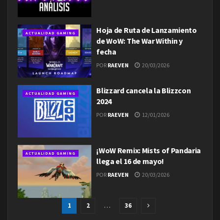
Hoja de Ruta de Lanzamiento
ACTUALIDAD GAMING
de WoW: The War Within y
fecha
POR
RAEVEN
20/03/2026
Blizzard cancela la Blizzcon
ACTUALIDAD GAMING
2024
POR
RAEVEN
12/01/2026
¡WoW Remix: Mists of Pandaria
ACTUALIDAD GAMING
llega el 16 de mayo!
POR
RAEVEN
20/03/2026
1
2
…
36