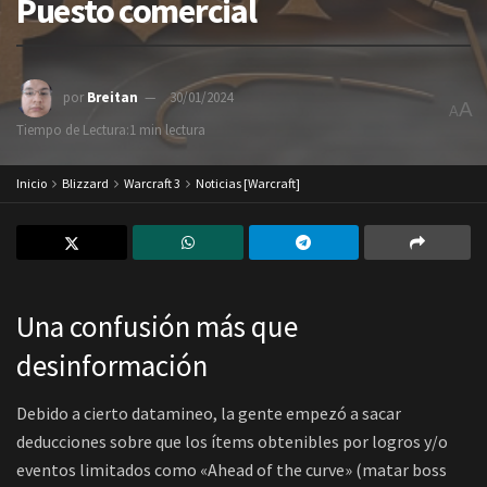
Puesto comercial
por
Breitan
30/01/2024
A
A
Tiempo de Lectura:1 min lectura
Inicio
Blizzard
Warcraft 3
Noticias [Warcraft]
Una confusión más que
desinformación
Debido a cierto datamineo, la gente empezó a sacar
deducciones sobre que los ítems obtenibles por logros y/o
eventos limitados como «Ahead of the curve» (matar boss