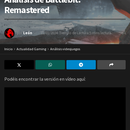
Remastered
A
por
León
11/01/2024
Tiempo de Lectura:5 mins lectura
A
Inicio
Actualidad Gaming
Análisis videojuegos
Podéis encontrar la versión en vídeo aquí: