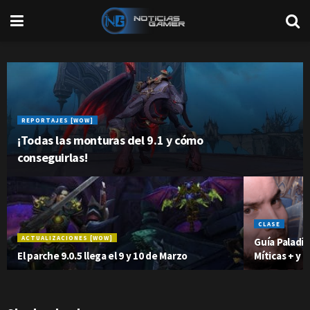
REPORTAJES [WOW]
¡Todas las monturas del 9.1 y cómo
conseguirlas!
CLASE
ACTUALIZACIONES [WOW]
Guía Paladí
El parche 9.0.5 llega el 9 y 10 de Marzo
Míticas + y 