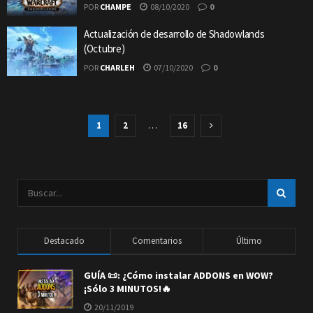
POR
CHAMPE
08/10/2020
0
Actualización de desarrollo de Shadowlands
(Octubre)
POR
CHARLEH
07/10/2020
0
1
2
…
16
Destacado
Comentarios
Último
GUÍA 📜: ¿Cómo instalar ADDONS en WOW?
¡Sólo 3 MINUTOS!🔥
20/11/2019