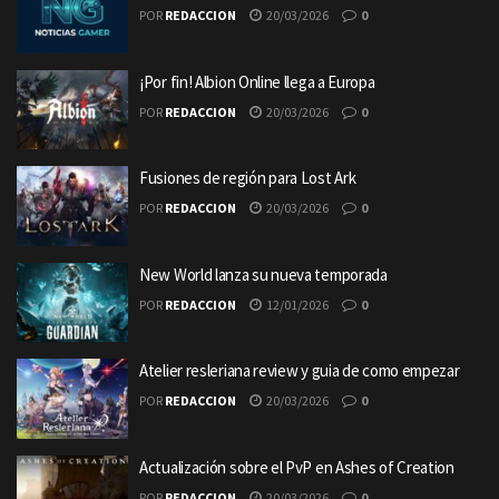
POR
REDACCION
20/03/2026
0
¡Por fin! Albion Online llega a Europa
POR
REDACCION
20/03/2026
0
Fusiones de región para Lost Ark
POR
REDACCION
20/03/2026
0
New World lanza su nueva temporada
POR
REDACCION
12/01/2026
0
Atelier resleriana review y guia de como empezar
POR
REDACCION
20/03/2026
0
Actualización sobre el PvP en Ashes of Creation
POR
REDACCION
20/03/2026
0