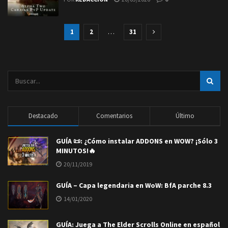
1
2
…
31
Destacado
Comentarios
Último
GUÍA 📜: ¿Cómo instalar ADDONS en WOW? ¡Sólo 3
MINUTOS!🔥
20/11/2019
GUÍA – Capa legendaria en WoW: BfA parche 8.3
14/01/2020
GUÍA: Juega a The Elder Scrolls Online en español