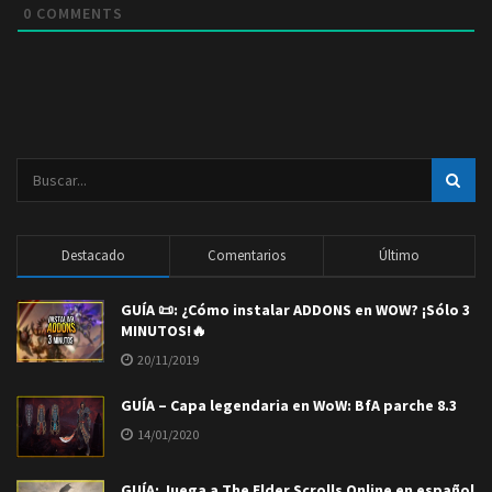
0
COMMENTS
Destacado
Comentarios
Último
GUÍA 📜: ¿Cómo instalar ADDONS en WOW? ¡Sólo 3
MINUTOS!🔥
20/11/2019
GUÍA – Capa legendaria en WoW: BfA parche 8.3
14/01/2020
GUÍA: Juega a The Elder Scrolls Online en español