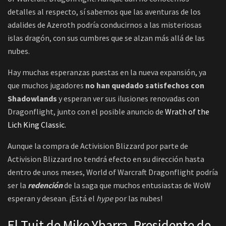
detalles al respecto, sí sabemos que las aventuras de los
adalides de Azeroth podría conducirnos a las misteriosas
islas dragón, con sus cumbres que se alzan más allá de las
nubes.
Hay muchas esperanzas puestas en la nueva expansión, ya
que muchos jugadores
no han quedado satisfechos con
Shadowlands
y esperan ver sus ilusiones renovadas con
Dragonflight, junto con el posible anuncio de
Wrath of the
Lich King Classic.
Aunque la compra de Activision Blizzard por parte de
Activision Blizzard no tendrá efecto en su dirección hasta
dentro de unos meses, World of Warcraft Dragonflight podría
ser la
redención
de la saga que muchos entusiastas de WoW
esperan y desean. ¡Está el
hype
por las nubes!
El Tuit de Mike Ybarra, Presidente de