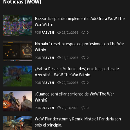
Noticias [WOW]
Blizzard se plantea implementar AddOns a WoW The
War Within
POR
RAEVEN
12/01/2026
0
No habrá reset o respec de profesiones en The War
Within.
POR
RAEVEN
12/01/2026
0
¿Habrá Delves (Profunidades) en otras partes de
Azeroth? – WoW The War Within.
POR
RAEVEN
20/03/2026
0
¿Cuándo será el lanzamiento de WoW The War
Within?
POR
RAEVEN
20/03/2026
0
WoW Plunderstorm y Remix: Mists of Pandaria son
solo el principio.