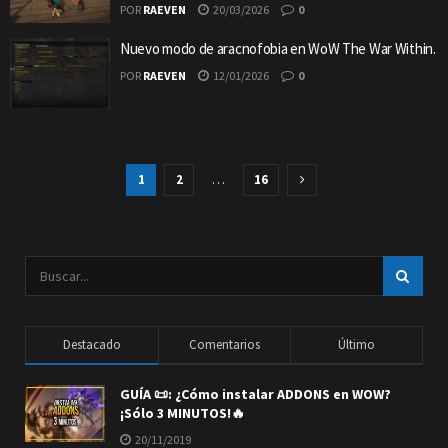
POR
RAEVEN
20/03/2026
0
Nuevo modo de aracnofobia en WoW The War Within.
POR
RAEVEN
12/01/2026
0
1
2
…
16
Destacado
Comentarios
Último
GUÍA 📜: ¿Cómo instalar ADDONS en WOW?
¡Sólo 3 MINUTOS!🔥
20/11/2019