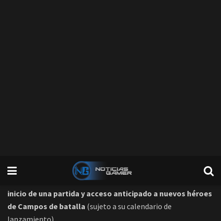
Con el lanzamiento de
Cenizas de Terrallende
, llega el
pase
de taberna
, una nueva manera de acceder a las ventajas de
Campos de batalla. Disponible por 19,99 € o 2500 de
oro,
incluye cuatro entradas para la Arena y las siguientes
ventajas en Campos de batalla durante el ciclo de la
expansión
Cenizas de Terrallende
: estadísticas avanzadas,
emoticonos, un tercer y un cuarto héroe para elegir al
inicio de una partida y acceso anticipado a nuevos héroes
de Campos de batalla
(sujeto a su calendario de
lanzamiento).