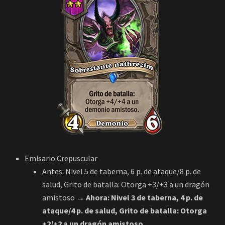
Emisario Crepuscular
Antes: Nivel 5 de taberna, 6 p. de ataque/8 p. de
salud, Grito de batalla: Otorga +3/+3 a un dragón
amistoso
→ Ahora: Nivel 3 de taberna,
4 p. de
ataque/4 p. de salud,
Grito de batalla: Otorga
+2/+2 a un dragón amistoso
.
Este sitio web utiliza cookies. Acepta para continuar.
Vale