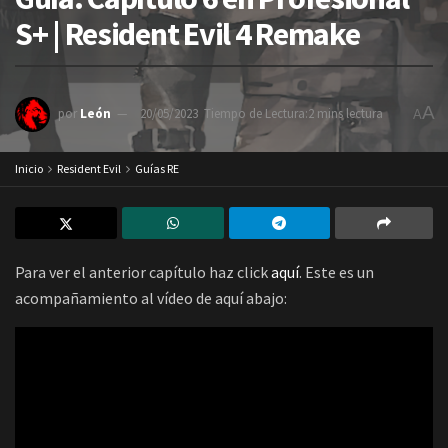
S+ | Resident Evil 4 Remake
A
por
León
20/05/2023
Tiempo de Lectura:2 mins lectura
A
Inicio
Resident Evil
Guías RE
Para ver el anterior capítulo haz click
aquí
. Este es un
acompañamiento al vídeo de aquí abajo: