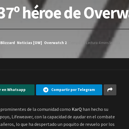
 37º héroe de Overw
,
Blizzard
,
Noticias [OW]
,
Overwatch 2
Tiempo de Lectura:4 mins lectura
r en Whatsapp
Compartir por Telegram
s prominentes de la comunidad como
KarQ
han hecho su
apoyo, Lifeweaver, con la capacidad de ayudar en el combate
añeros, lo que ha despertado un poquito de revuelo por los