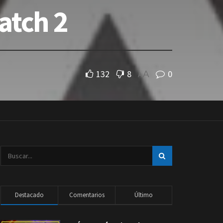
atch 2
132
8
0
A
A
Destacado
Comentarios
Último