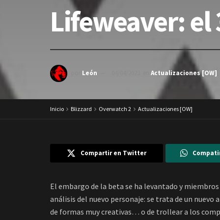
Lifeweaver: el
por
León
04/04/2023
en
Actualizaciones [OW]
Inicio
Blizzard
Overwatch 2
Actualizaciones [OW]
Compartir en Twitter
Compati
El embargo de la beta se ha levantado y miembro
análisis del nuevo personaje: se trata de un nuevo 
de formas muy creativas… o de trollear a los comp