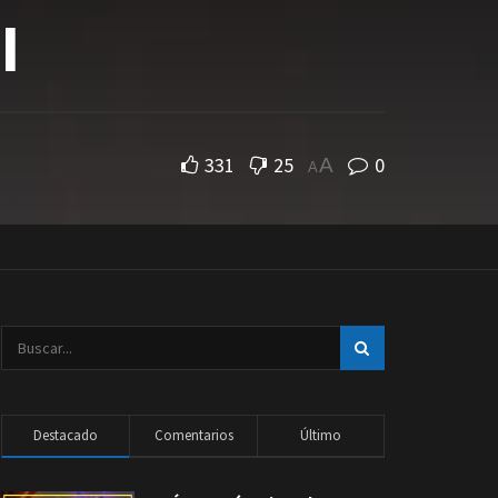
I
331
25
0
A
A
Destacado
Comentarios
Último