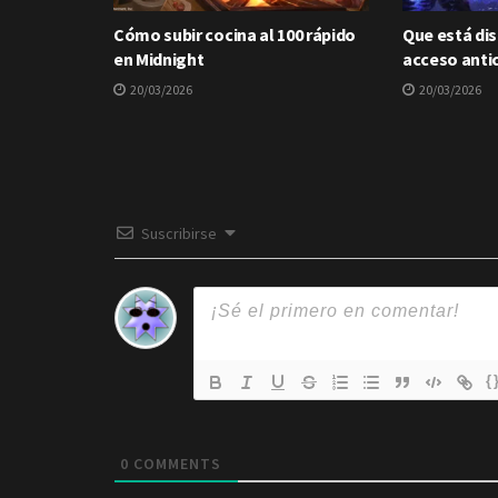
Cómo subir cocina al 100 rápido
Que está dis
en Midnight
acceso anti
20/03/2026
20/03/2026
Suscribirse
{
0
COMMENTS