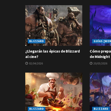
BLIZZARD
GUÍAS [WO
¿Llegarán las épicas de Blizzard
Cómo prepar
al cine?
de Midnight
02/04/2026
20/03/2026
BLIZZARD
BLIZZARD