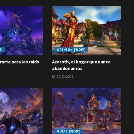
W]
OPINIÓN [WOW]
arte para las raids
Azeroth, el hogar que nunca
abandonamos
20/03/2026
GUÍAS [WOW]