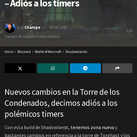
– Adiós a los timers
por
Champe
05/06/2020
A
A
Tiempo de Lectura:3 mins lectura
Inicio
Blizzard
World of Warcraft
Shadowlands
Nuevos cambios en la Torre de los
Condenados, decimos adiós a los
polémicos timers
Con esta build de Shadowlands,
tenemos zona nueva
y
bastantes cambios en referencia a la torre de Torghast y los