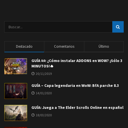
Destacado
Comentarios
Último
GUÍA 📜: ¿Cómo instalar ADDONS en WOW? ¡Sólo 3
MINUTOS!🔥
20/11/2019
GUÍA – Capa legendaria en WoW: BfA parche 8.3
14/01/2020
GUÍA: Juega a The Elder Scrolls Online en español
18/03/2020