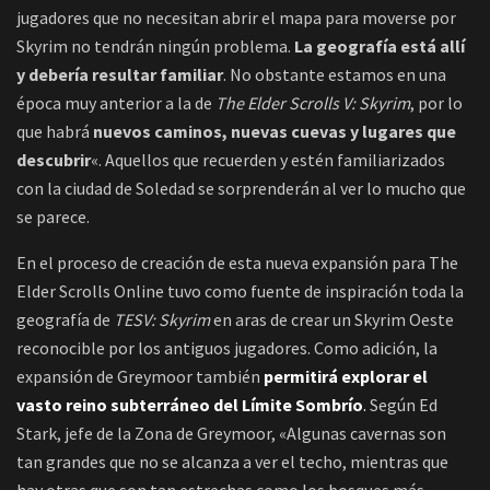
jugadores que no necesitan abrir el mapa para moverse por
Skyrim no tendrán ningún problema.
La geografía está allí
y debería resultar familiar
. No obstante estamos en una
época muy anterior a la de
The Elder Scrolls V: Skyrim
, por lo
que habrá
nuevos caminos, nuevas cuevas y lugares que
descubrir
«. Aquellos que recuerden y estén familiarizados
con la ciudad de Soledad se sorprenderán al ver lo mucho que
se parece.
En el proceso de creación de esta nueva expansión para The
Elder Scrolls Online tuvo como fuente de inspiración toda la
geografía de
TESV: Skyrim
en aras de crear un Skyrim Oeste
reconocible por los antiguos jugadores. Como adición, la
expansión de Greymoor también
permitirá explorar el
vasto reino subterráneo del Límite Sombrío
.
Según Ed
Stark, jefe de la Zona de Greymoor, «Algunas cavernas son
tan grandes que no se alcanza a ver el techo, mientras que
hay otras que son tan estrechas como los bosques más