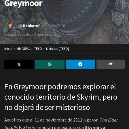
Greymoor
por
Rankarof
20/04/2020
A
A
Tiempo de Lectura:2 mins lectura
Inicio
MMORPG
TESO
Noticias [TESO]
En Greymoor podremos explorar el
conocido territorio de Skyrim, pero
no dejará de ser misterioso
Aquellos que el 11 de noviembre de 2011 jugaron
The Elder
Scrolls V: Skyrim
tendrán por explorar un
Skyrim ya