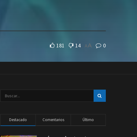
181
14
0
A
A
Destacado
Comentarios
Último