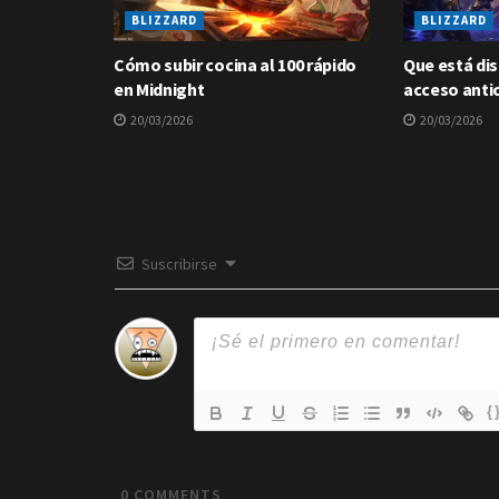
BLIZZARD
BLIZZARD
Cómo subir cocina al 100 rápido
Que está dis
en Midnight
acceso anti
20/03/2026
20/03/2026
Suscribirse
{
0
COMMENTS