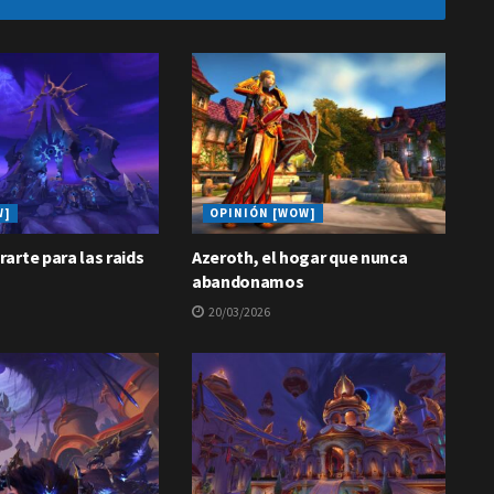
W]
OPINIÓN [WOW]
arte para las raids
Azeroth, el hogar que nunca
abandonamos
20/03/2026