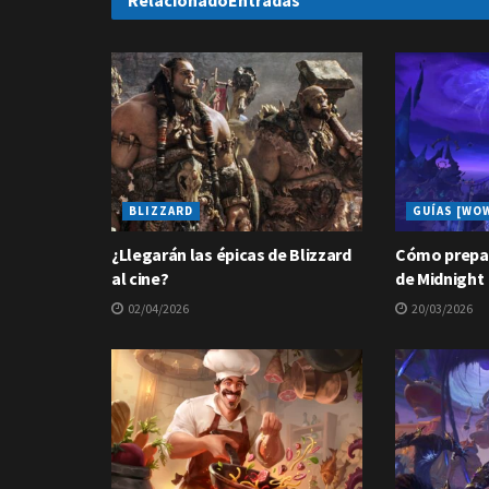
Relacionado
Entradas
BLIZZARD
GUÍAS [WO
¿Llegarán las épicas de Blizzard
Cómo prepar
al cine?
de Midnight
02/04/2026
20/03/2026