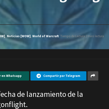
WOW]
,
Noticias [WOW]
,
World of Warcraft
Tiempo de Lectura:2 mins lectura
r en Whatsapp
Compartir por Telegram
 fecha de lanzamiento de la
nflight.