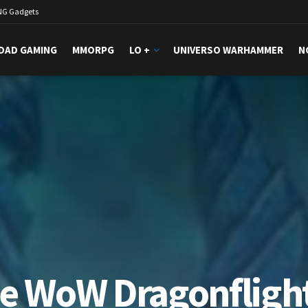
NG Gadgets
DAD GAMING
MMORPG
LO +
UNIVERSO WARHAMMER
N
e WoW Dragonflight