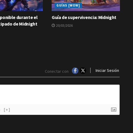
GUÍAS [WOW]
ponible durante el
Guía de supervivencia: Midnight
cipado de Midnight
20/03/2026
Iniciar Sesión
Conectar con
}
[+]