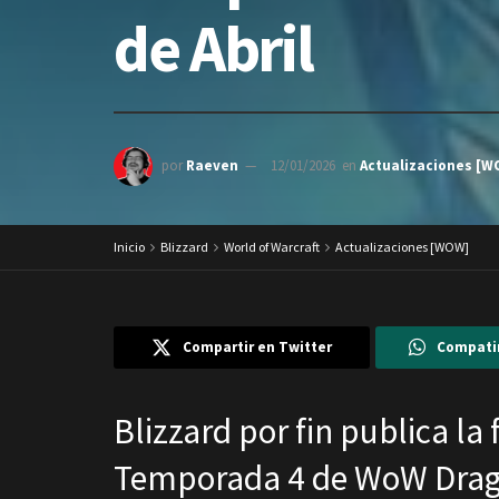
de Abril
por
Raeven
12/01/2026
en
Actualizaciones [
Inicio
Blizzard
World of Warcraft
Actualizaciones [WOW]
Compartir en Twitter
Compati
Blizzard por fin publica la
Temporada 4 de WoW Drago