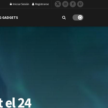
Iniciar Sesión
Registrarse
G GADGETS
 el 24