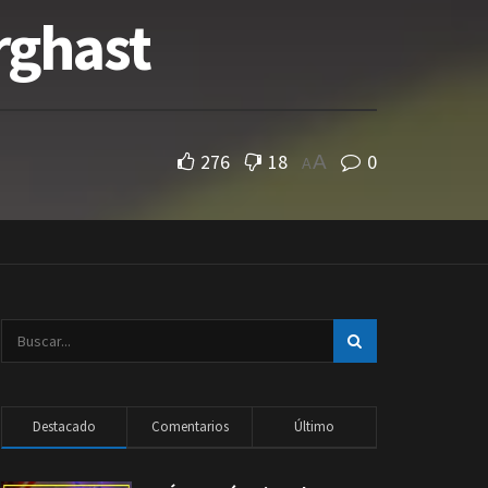
rghast
276
18
0
A
A
Destacado
Comentarios
Último