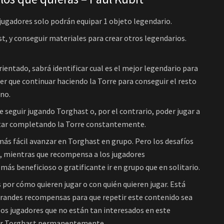
 jugadores solo podrán equipar 1 objeto legendario.
, y conseguir materiales para crear otros legendarios.
ntado, sabrá identificar cual es el mejor legendario para
ner que continuar haciendo la Torre para conseguir el resto
uno.
de seguir jugando Torghast o, por el contrario, poder jugar a
estar completando la Torre constantemente.
 más fácil avanzar en Torghast en grupo. Pero los desafíos
o, mientras que recompensa a los jugadores
más beneficioso o gratificante ir en grupo que en solitario.
 por cómo quieren jugar o con quién quieren jugar. Está
 grandes recompensas para que repetir este contenido sea
los jugadores que no están tan interesados en este
rrer Torghast permanentemente.