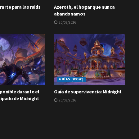
arte para las raids
Azeroth, el hogar que nunca
abandonamos
20/03/2026
GUÍAS [WOW]
ponible durante el
Guía de supervivencia: Midnight
cipado de Midnight
20/03/2026