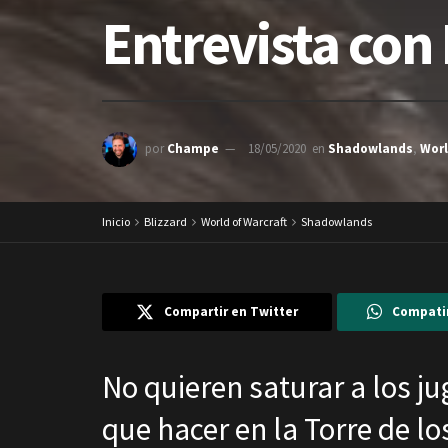
Entrevista con
por
Champe
18/05/2020
en
Shadowlands
,
Worl
Inicio
Blizzard
World of Warcraft
Shadowlands
Compartir en Twitter
Compati
No quieren saturar a los 
que hacer en la Torre de lo