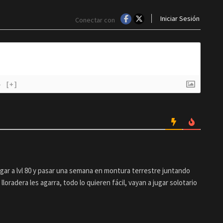
Iniciar Sesión
Conectar con
}
[+]
egar a lvl 80 y pasar una semana en montura terrestre juntando
lloradera les agarra, todo lo quieren fácil, vayan a jugar solotario