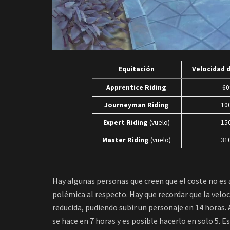
Equitación
Velocidad 
Apprentice Riding
6
Journeyman Riding
10
Expert Riding
(vuelo)
15
Master Riding
(vuelo)
31
Hay algunas personas que creen que el coste no es 
polémica al respecto. Hay que recordar que la veloc
reducida, pudiendo subir un personaje en 14 horas. 
se hace en 7 horas y es posible hacerlo en solo 5. E