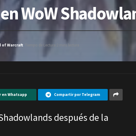
o en WoW Shadowla
 of Warcraft
Tiempo de Lectura:2 mins lectura
r en Whatsapp
Compartir por Telegram
 Shadowlands después de la