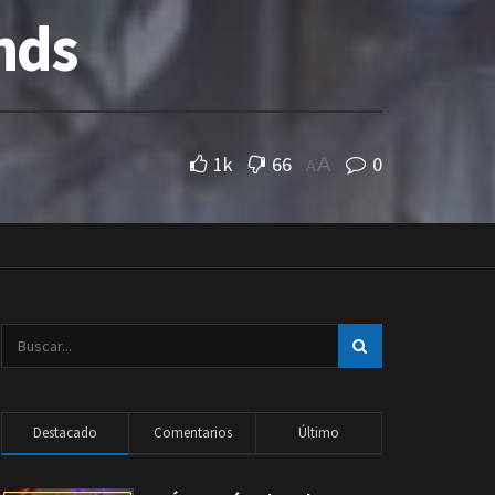
nds
1k
66
0
A
A
Destacado
Comentarios
Último