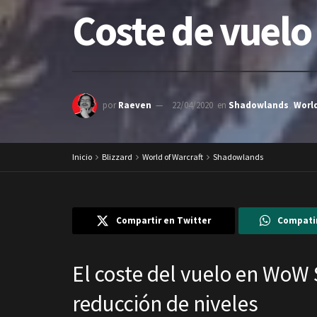
Coste de vuel
por
Raeven
22/04/2020
en
Shadowlands
,
World
Inicio
Blizzard
World of Warcraft
Shadowlands
Compartir en Twitter
Compati
El coste del vuelo en WoW
reducción de niveles