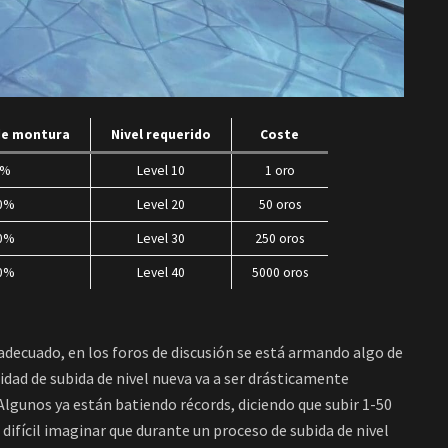
de montura
Nivel requerido
Coste
0%
Level 10
1 oro
0%
Level 20
50 oros
0%
Level 30
250 oros
0%
Level 40
5000 oros
adecuado, en los foros de discusión se está armando algo de
idad de subida de nivel nueva va a ser drásticamente
Algunos ya están batiendo récords, diciendo que subir 1-50
s difícil imaginar que durante un proceso de subida de nivel