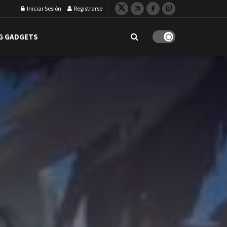
Iniciar Sesión
Registrarse
G GADGETS