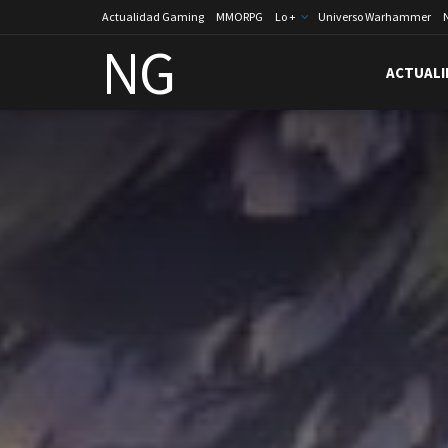
Actualidad Gaming
MMORPG
Lo +
Universo Warhammer
NG
ACTUALI