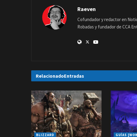
Raeven
Cofundador y redactor en Notic
Robadas y fundador de CCA En
Relacionado
Entradas
BLIZZARD
GUÍAS [WO