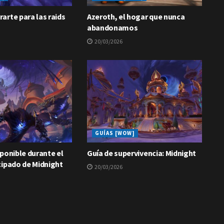
arte para las raids
Azeroth, el hogar que nunca
abandonamos
20/03/2026
GUÍAS [WOW]
ponible durante el
Guía de supervivencia: Midnight
cipado de Midnight
20/03/2026