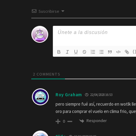
Suscribirse
{
2
COMMENTS
Roy Graham
22/04/2020 16:53
pero siempre fué así, recuerdo en wotlk ll
oro para comprar el vuelo en clima frio, que 
Responder
0