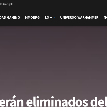
NG Gadgets
DAD GAMING
MMORPG
LO +
UNIVERSO WARHAMMER
N
erán eliminados de