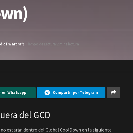
own)
d of Warcraft
Tiempo de Lectura:2 mins lectura
r en Whatsapp
Compartir por Telegram
fuera del GCD
 no estarán dentro del Global CoolDown en la siguiente