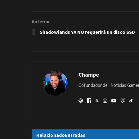
Anterior
Shadowlands YA NO requerirá un disco SSD
Champe
Cofundador de "Noticias Gamer"
Relacionado
Entradas