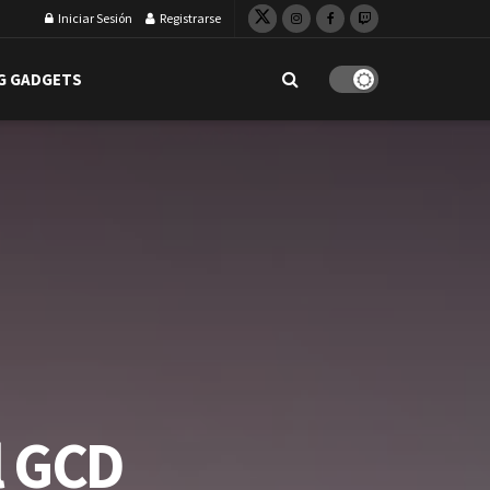
Iniciar Sesión
Registrarse
G GADGETS
l GCD