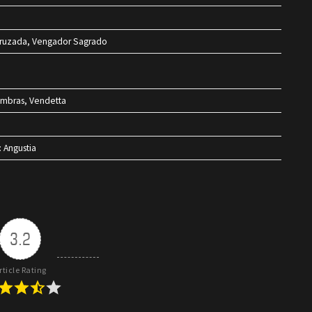
 Cruzada, Vengador Sagrado
ombras, Vendetta
: Angustia
3.2
rticle Rating