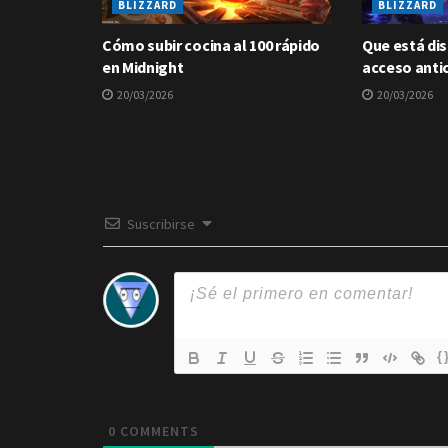
BLIZZARD
BLIZZARD
Cómo subir cocina al 100 rápido
Que está dis
en Midnight
acceso anti
20/03/2026
20/03/2026
Suscribirse
{
0
COMMENTS