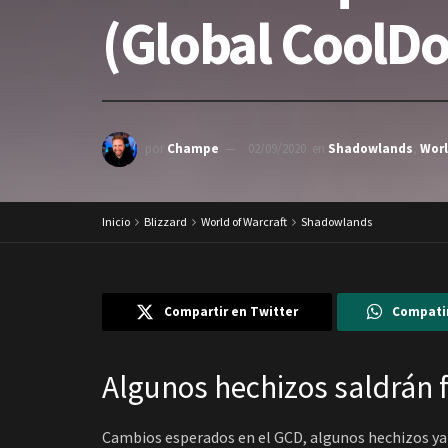
(Global CoolD
por
Champe
02/09/2020
en
Shadowlands
,
Worl
Inicio
Blizzard
World of Warcraft
Shadowlands
Compartir en Twitter
Compati
Algunos hechizos saldrán 
Cambios esperados en el GCD, algunos hechizos ya