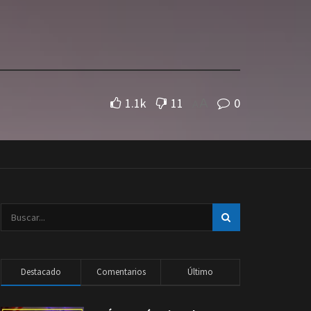
1.1k
11
0
A
A
Destacado
Comentarios
Último