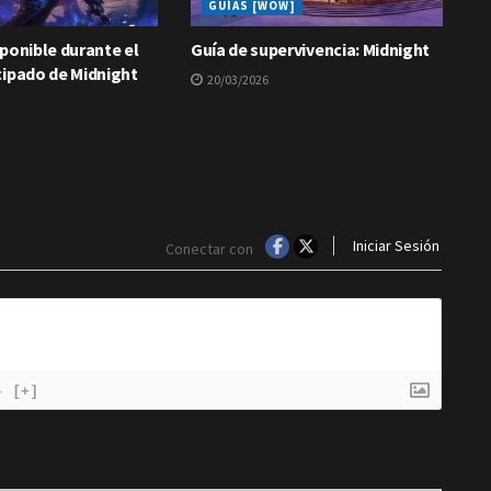
GUÍAS [WOW]
ponible durante el
Guía de supervivencia: Midnight
cipado de Midnight
20/03/2026
Iniciar Sesión
Conectar con
}
[+]