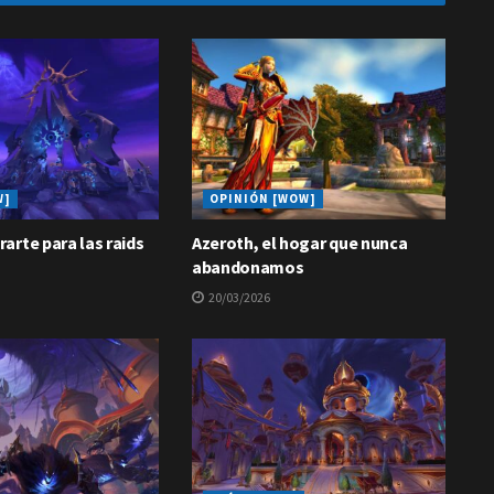
W]
OPINIÓN [WOW]
arte para las raids
Azeroth, el hogar que nunca
abandonamos
20/03/2026