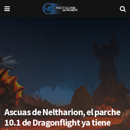
Ascuas de Neltharion, el parche
10.1 de Dragonflight ya tiene