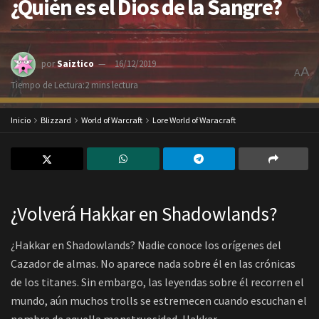
¿Quién es el Dios de la Sangre?
por
Saiztico
16/12/2019
A
A
Tiempo de Lectura:2 mins lectura
Inicio
Blizzard
World of Warcraft
Lore World of Waracraft
¿Volverá Hakkar en Shadowlands?
¿Hakkar en Shadowlands? Nadie conoce los orígenes del
Cazador de almas. No aparece nada sobre él en las crónicas
de los titanes. Sin embargo, las leyendas sobre él recorren el
mundo, aún muchos trolls se estremecen cuando escuchan el