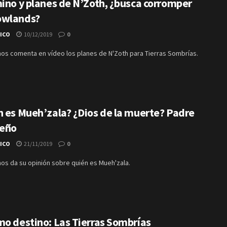
mino y planes de N’Zoth, ¿busca corromper
owlands?
TICO
10/12/2019
0
nos comenta en vídeo los planes de N'Zoth para Tierras Sombrías.
n es Mueh’zala? ¿Dios de la muerte? Padre
ueño
TICO
21/11/2019
0
nos da su opinión sobre quién es Mueh'zala.
mo destino: Las Tierras Sombrías