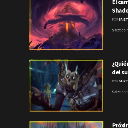
El ca
Shad
POR
SAIZ
Saiztico 
¿Quié
del s
POR
SAIZ
Saiztico 
Próxi