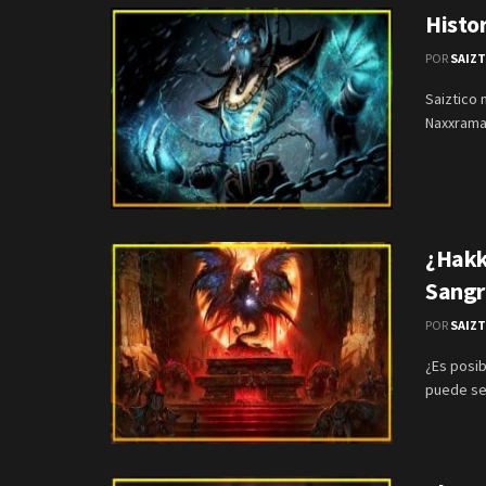
Histo
POR
SAIZ
Saiztico 
Naxxrama
¿Hakk
Sangr
POR
SAIZ
¿Es posi
puede se