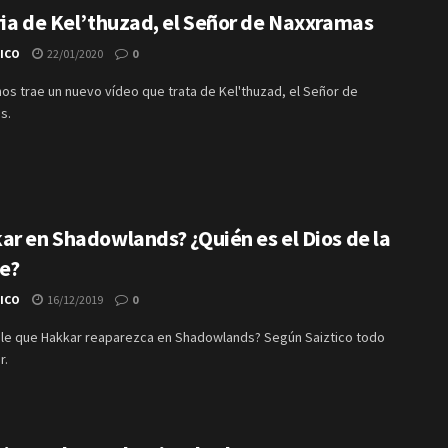
ria de Kel’thuzad, el Señor de Naxxramas
TICO
22/01/2020
0
nos trae un nuevo vídeo que trata de Kel'thuzad, el Señor de
s.
ar en Shadowlands? ¿Quién es el Dios de la
e?
TICO
16/12/2019
0
ble que Hakkar reaparezca en Shadowlands? Según Saiztico todo
r.