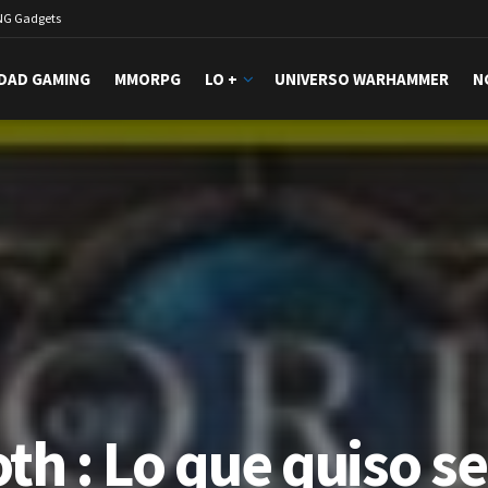
NG Gadgets
DAD GAMING
MMORPG
LO +
UNIVERSO WARHAMMER
N
th : Lo que quiso ser