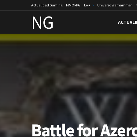
Actualidad Gaming
MMORPG
Lo +
Universo Warhammer
NG
ACTUALI
Battle for Azero