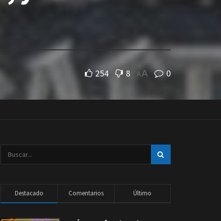
254
8
0
A
A
Destacado
Comentarios
Último