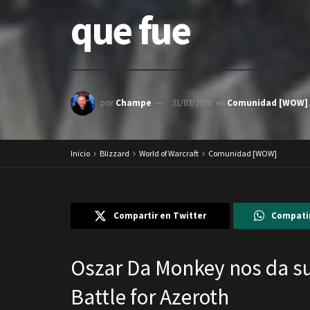
que fue
por
Champe
31/03/2020
en
Comunidad [WOW]
Inicio
Blizzard
World of Warcraft
Comunidad [WOW]
Compartir en Twitter
Compati
Oszar Da Monkey nos da su
Battle for Azeroth