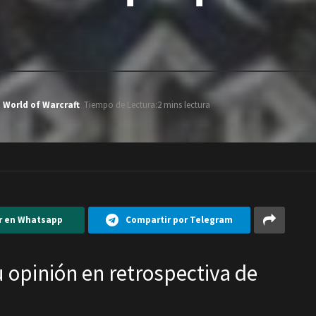
,
World of Warcraft
Tiempo de Lectura:2 mins lectura
r en Whatsapp
Compartir por Telegram
 opinión en retrospectiva de