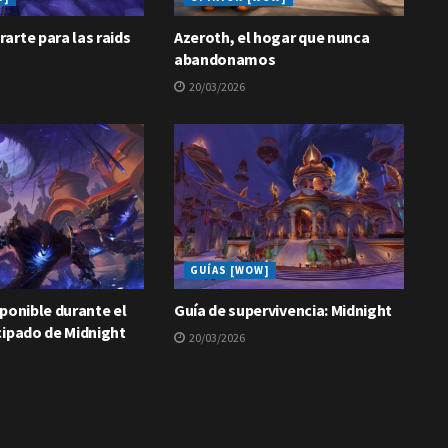
arte para las raids
Azeroth, el hogar que nunca
abandonamos
20/03/2026
GUÍAS [WOW]
ponible durante el
Guía de supervivencia: Midnight
cipado de Midnight
20/03/2026