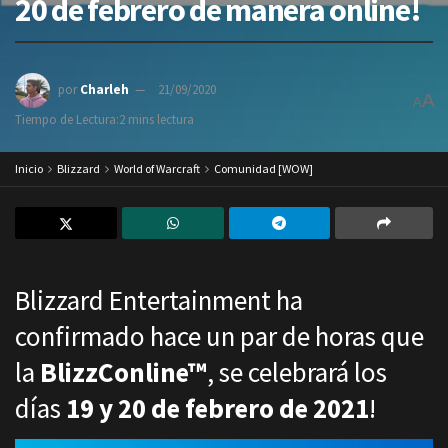
20 de febrero de manera online!
por
Charleh
21/09/2020
A
A
Tiempo de Lectura:2 mins lectura
Inicio
Blizzard
World of Warcraft
Comunidad [WOW]
Blizzard Entertainment ha
confirmado hace un par de horas que
la
BlizzConline™
, se celebrará los
días
19 y 20 de febrero de 2021
!