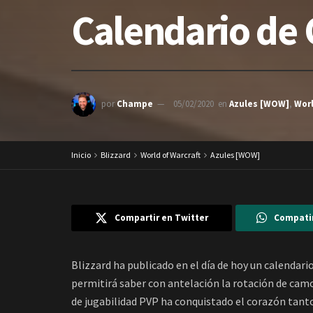
Calendario de 
por
Champe
05/02/2020
en
Azules [WOW]
,
Worl
Inicio
Blizzard
World of Warcraft
Azules [WOW]
Compartir en Twitter
Compati
Blizzard ha publicado en el día de hoy un calendar
permitirá saber con antelación la rotación de cam
de jugabilidad PVP ha conquistado el corazón tant