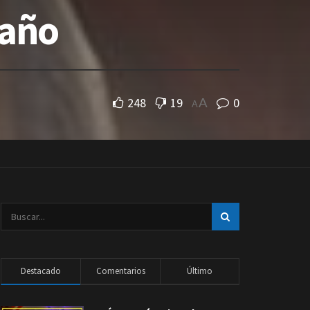
 año
248
19
0
A
A
Destacado
Comentarios
Último