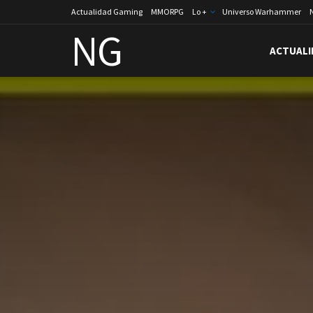
Actualidad Gaming
MMORPG
Lo +
Universo Warhammer
NG
ACTUALI