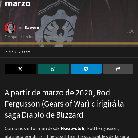
marzo
por
Raeven
06/02/2020
A
A
Tiempo de Lectura:1 min lectura
Inicio
Blizzard
A partir de marzo de 2020, Rod
Fergusson (Gears of War) dirigirá la
saga Diablo de Blizzard
Como nos informan desde
Noob-club
, Rod Fergusson,
afamado por dirigir The Coallition (responsables de la saga