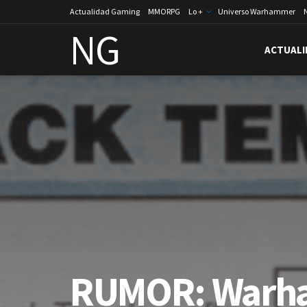
Actualidad Gaming
MMORPG
Lo +
Universo Warhammer
NG
ACTUALI
RUMOR: Warh