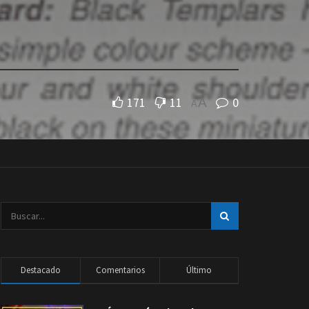
171
11
0
A
A
Destacado
Comentarios
Último