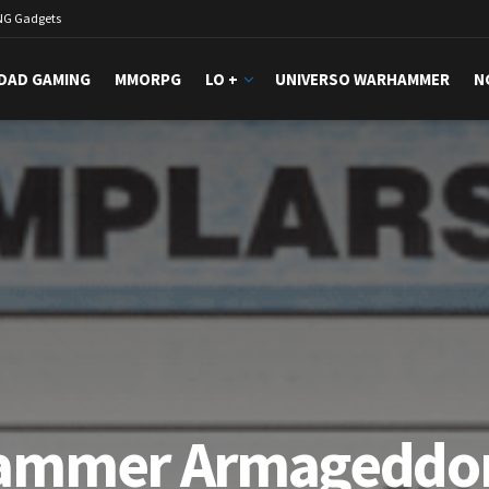
NG Gadgets
DAD GAMING
MMORPG
LO +
UNIVERSO WARHAMMER
N
ammer Armageddo