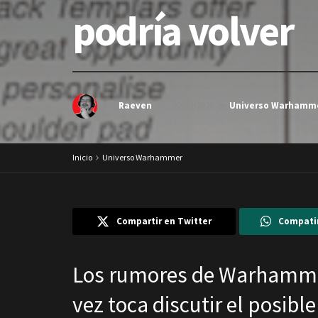
podría volver
por
Raeven
20/03/2026
en
Universo Warhamm
Inicio
Universo Warhammer
Compartir en Twitter
Compati
Los rumores de Warhammer
vez toca discutir el posib