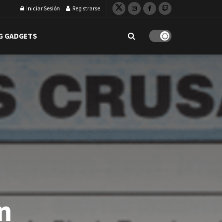
Iniciar Sesión
Registrarse
G GADGETS
n