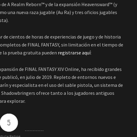
do de A Realm Reborn™ y de la expansión Heavensward™ (y
omo una nueva raza jugable (Au Ra) y tres oficios jugables
sta).
 de cientos de horas de experiencias de juego y de historia
 completos de FINAL FANTASY, sin limitación en el tiempo de
de la prueba gratuita pueden
registrarse aquí
:
xpansión de FINAL FANTASY XIV Online, ha recibido grandes
 se publicó, en julio de 2019. Repleto de entornos nuevos e
rín y especialista en el uso del sable pistola, un sistema de
 Shadowbringers ofrece tanto a los jugadores antiguos
ra explorar.
5
rticle Rating