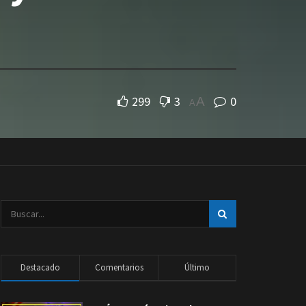
299
3
0
A
A
Destacado
Comentarios
Último