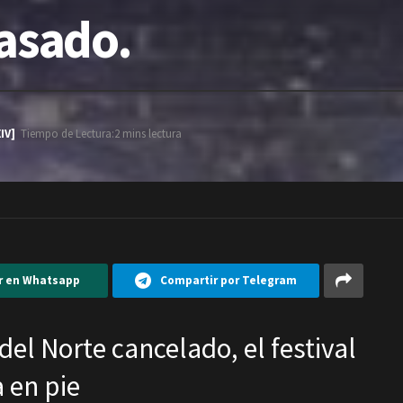
rasado.
IV]
Tiempo de Lectura:2 mins lectura
r en Whatsapp
Compartir por Telegram
del Norte cancelado, el festival
 en pie