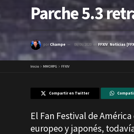
Parche 5.3 ret
por
Champe
06/06/2020
en
FFXIV
,
Noticias [FFX
Inicio
MMORPG
FFXIV
Compartir en Twitter
Compati
El Fan Festival de América 
europeo y japonés, todavía