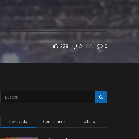
228
2
0
A
A
Destacado
Comentarios
Último