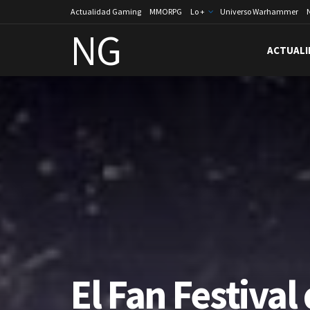
Actualidad Gaming
MMORPG
Lo +
Universo Warhammer
NG
ACTUALI
El Fan Festival