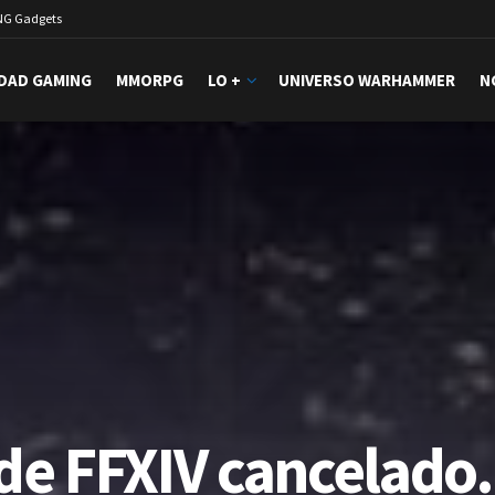
NG Gadgets
DAD GAMING
MMORPG
LO +
UNIVERSO WARHAMMER
N
 de FFXIV cancelado.