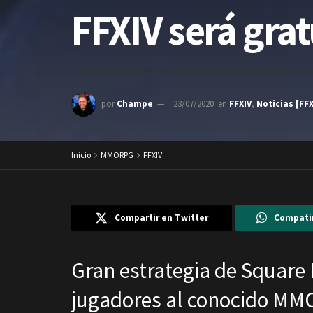
FFXIV será grat
por
Champe
23/07/2020
en
FFXIV
,
Noticias [FFX
Inicio
MMORPG
FFXIV
Compartir en Twitter
Compati
Gran estrategia de Square 
jugadores al conocido M