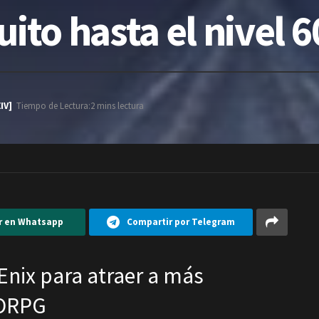
uito hasta el nivel 6
IV]
Tiempo de Lectura:2 mins lectura
r en Whatsapp
Compartir por Telegram
Enix para atraer a más
MORPG