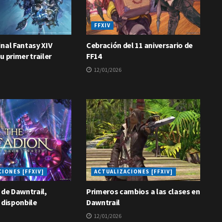
FFXIV
nal Fantasy XIV
Cebración del 11 aniversario de
u primer trailer
FF14
12/01/2026
IONES [FFXIV]
ACTUALIZACIONES [FFXIV]
 de Dawntrail,
Primeros cambios a las clases en
 disponbile
Dawntrail
12/01/2026