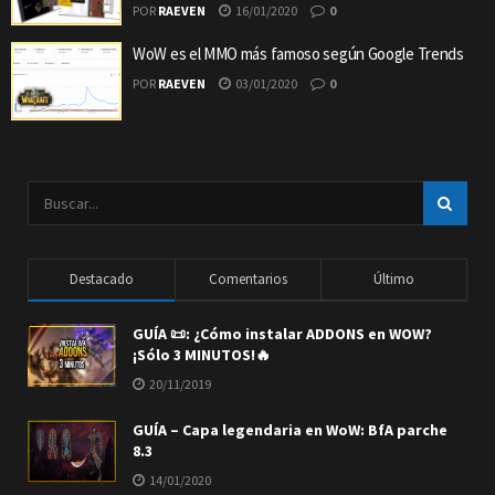
POR
RAEVEN
16/01/2020
0
WoW es el MMO más famoso según Google Trends
POR
RAEVEN
03/01/2020
0
Destacado
Comentarios
Último
GUÍA 📜: ¿Cómo instalar ADDONS en WOW?
¡Sólo 3 MINUTOS!🔥
20/11/2019
GUÍA – Capa legendaria en WoW: BfA parche
8.3
14/01/2020