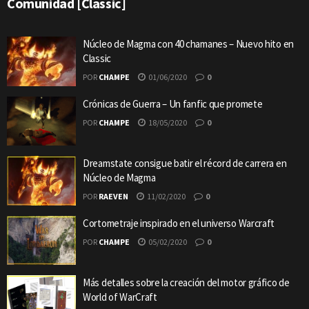
Comunidad [Classic]
Núcleo de Magma con 40 chamanes – Nuevo hito en
Classic
POR
CHAMPE
01/06/2020
0
Crónicas de Guerra – Un fanfic que promete
POR
CHAMPE
18/05/2020
0
Dreamstate consigue batir el récord de carrera en
Núcleo de Magma
POR
RAEVEN
11/02/2020
0
Cortometraje inspirado en el universo Warcraft
POR
CHAMPE
05/02/2020
0
Más detalles sobre la creación del motor gráfico de
World of WarCraft