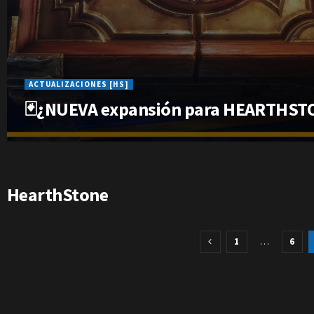
ACTUALIZACIONES [HS]
🃏¿NUEVA expansión para HEARTHST
HearthStone
1
…
6