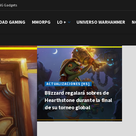
NG Gadgets
DAD GAMING
MMORPG
LO +
UNIVERSO WARHAMMER
N
ACTUALIZACIONES [HS]
Blizzard regalará sobres de
Hearthstone durante la final
de su torneo global