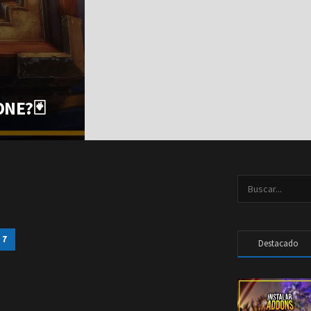
ONE?🃏
7
Destacado