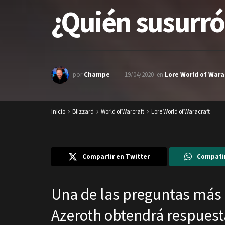
¿Quién susurró 
por
Champe
19/04/2020
en
Lore World of Wara
Inicio
Blizzard
World of Warcraft
Lore World of Waracraft
Compartir en Twitter
Compati
Una de las preguntas más 
Azeroth obtendrá respues