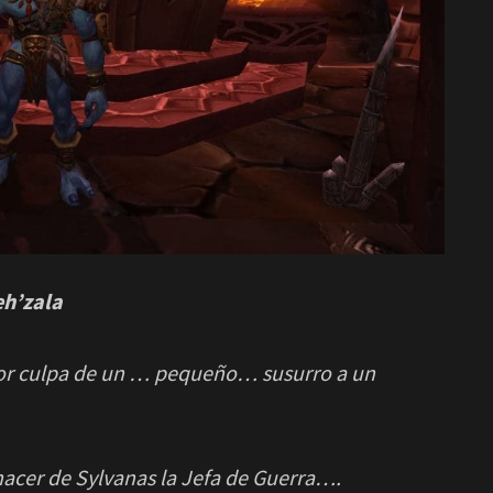
eh’zala
por culpa de un … pequeño… susurro a un
hacer de Sylvanas la Jefa de Guerra….