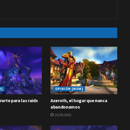
W]
OPINIÓN [WOW]
arte para las raids
Azeroth, el hogar que nunca
abandonamos
20/03/2026