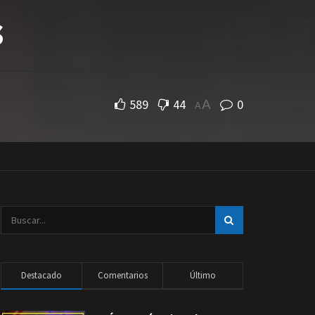
s
589
44
0
A
A
Destacado
Comentarios
Último