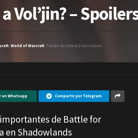
a Vol’jin? – Spoiler
craft
,
World of Warcraft
Tiempo de Lectura:2 mins lectura
r en Whatsapp
Compartir por Telegram
importantes de Battle for
ta en Shadowlands