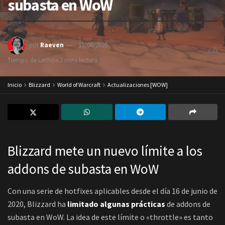
subasta en WoW
por
Raeven
17/06/2020
A
A
Tiempo de Lectura:2 mins lectura
Inicio
Blizzard
World of Warcraft
Actualizaciones [WOW]
Blizzard mete un nuevo límite a los
addons de subasta en WoW
Con una serie de hotfixes aplicables desde el día 16 de junio de
2020, Blizzard ha
limitado algunas prácticas
de addons de
subasta en WoW. La idea de este límite o «throttle» es tanto