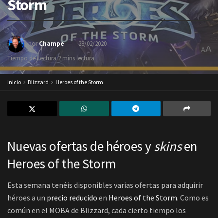
Storm
por
Champe
28/02/2020
A
A
Tiempo de Lectura:2 mins lectura
Inicio
Blizzard
Heroes of the Storm
Nuevas ofertas de héroes y
skins
en
Heroes of the Storm
Esta semana tenéis disponibles varias ofertas para adquirir
héroes a un
precio reducido
en
Heroes of the Storm
. Como es
común en el MOBA de Blizzard, cada cierto tiempo los