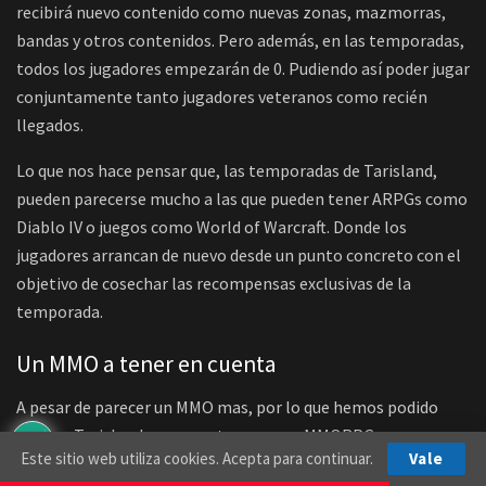
recibirá nuevo contenido como nuevas zonas, mazmorras,
bandas y otros contenidos. Pero además, en las temporadas,
todos los jugadores empezarán de 0. Pudiendo así poder jugar
conjuntamente tanto jugadores veteranos como recién
llegados.
Lo que nos hace pensar que, las temporadas de Tarisland,
pueden parecerse mucho a las que pueden tener ARPGs como
Diablo IV o juegos como World of Warcraft. Donde los
jugadores arrancan de nuevo desde un punto concreto con el
objetivo de cosechar las recompensas exclusivas de la
temporada.
Un MMO a tener en cuenta
A pesar de parecer un MMO mas, por lo que hemos podido
probar, Tarisland se presenta como un MMORPG muy
Este sitio web utiliza cookies. Acepta para continuar.
Vale
completo y muy pulido. Un juego gratuito que puede dar