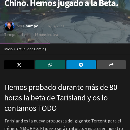
Chino. Hemos jugado a la Beta.
por
Champe
07/07/2023
A
A
Tiempo de Lectura:16 mins lectura
Inicio
Actualidad Gaming
Hemos probado durante más de 80
horas la beta de Tarisland y os lo
contamos TODO
Tarisland es la nueva propuesta del gigante Tercent para el
género MMORPG. El juego será gratuito, y estará en nuestro