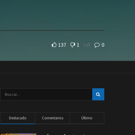
137
1
0
A
A
Destacado
Comentarios
Último