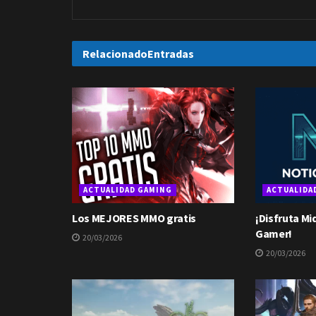
Relacionado
Entradas
ACTUALIDAD GAMING
ACTUALIDA
Los MEJORES MMO gratis
¡Disfruta Mi
Gamer!
20/03/2026
20/03/2026