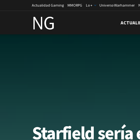
Actualidad Gaming
MMORPG
Lo +
Universo Warhammer
NG
ACTUALI
Starfield serí