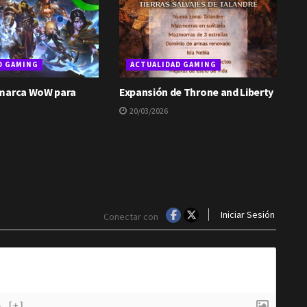
D GAMING
ACTUALIDAD GAMING
 marca WoW para
Expansión de Throne and Liberty
20/03/2026
Iniciar Sesión
Conectar con
}
[+]