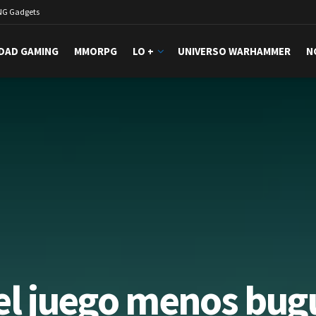
NG Gadgets
DAD GAMING
MMORPG
LO +
UNIVERSO WARHAMMER
N
a el juego menos bu