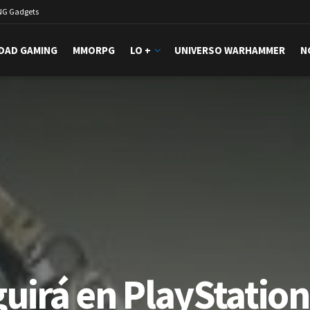
NG Gadgets
DAD GAMING
MMORPG
LO +
UNIVERSO WARHAMMER
N
guirá en PlayStation