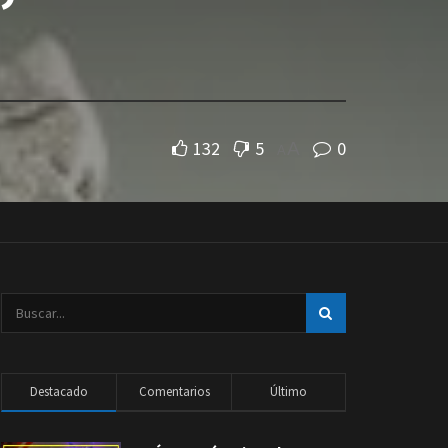
132
5
0
A
A
Destacado
Comentarios
Último