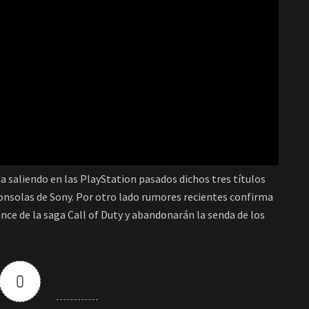
a saliendo en las PlayStation pasados dichos tres títulos
consolas de Sony. Por otro lado rumores recientes confirma
nce de la saga Call of Duty y abandonarán la senda de los
0