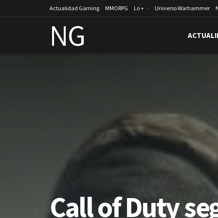
Actualidad Gaming
MMORPG
Lo +
Universo Warhammer
NG
ACTUALI
Call of Duty se