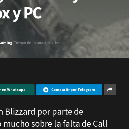
x y PC
 Gaming
Tiempo de Lectura:3 mins lectura
r en Whatsapp
Compartir por Telegram
n Blizzard por parte de
 mucho sobre la falta de Call