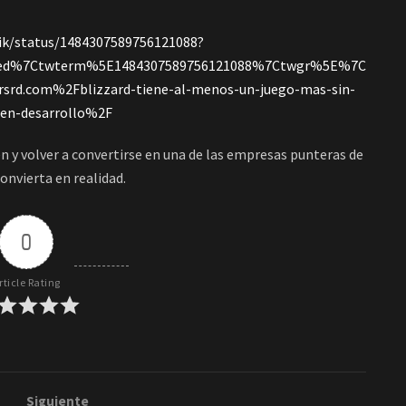
ik/status/1484307589756121088?
ed%7Ctwterm%5E1484307589756121088%7Ctwgr%5E%7C
d.com%2Fblizzard-tiene-al-menos-un-juego-mas-sin-
-en-desarrollo%2F
en y volver a convertirse en una de las empresas punteras de
convierta en realidad.
0
rticle Rating
Siguiente