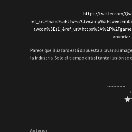
https://twitter.com/Qw
ref_src=twsrc%5Etfw%7Ctwcamp%5Etweetemb
twcon%5Es1_&ref_url=https%3A%2F%2Fgamersr
anunciar
Parece que Blizzard está dispuesta a lavar su imag
la industria. Solo el tiempo dirá si tanta ilusión se 
A
Anterior