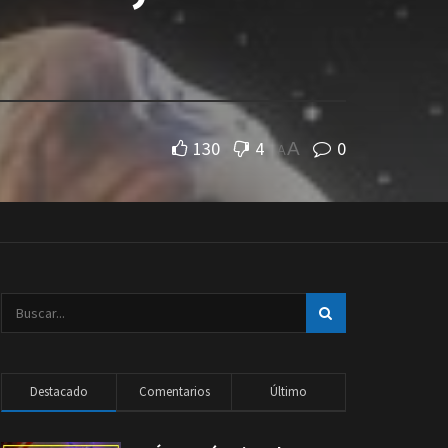
130
4
0
A
A
Destacado
Comentarios
Último