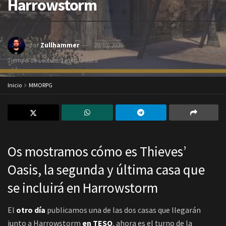
Harrowstorm
por
Zullhammer
28/03/2020
A
A
Tiempo de Lectura:2 mins lectura
Inicio
MMORPG
Os mostramos cómo es Thieves’
Oasis, la segunda y última casa que
se incluirá en Harrowstorm
El
otro día
publicamos una de las dos casas que llegarán
junto a Harrowstorm
en TESO
, ahora es el turno de la