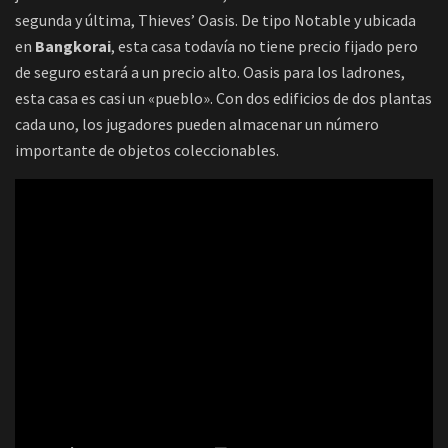
segunda y última, Thieves’ Oasis. De tipo Notable y ubicada
en
Bangkorai
, esta casa todavía no tiene precio fijado pero
de seguro estará a un precio alto. Oasis para los ladrones,
esta casa es casi un «pueblo». Con dos edificios de dos plantas
cada uno, los jugadores pueden almacenar un número
importante de objetos coleccionables.