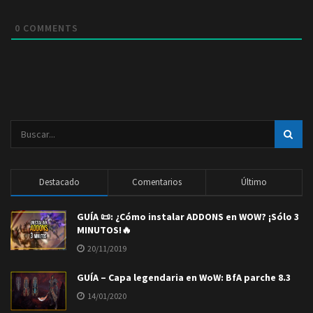
0
COMMENTS
Destacado
Comentarios
Último
GUÍA 📜: ¿Cómo instalar ADDONS en WOW? ¡Sólo 3
MINUTOS!🔥
20/11/2019
GUÍA – Capa legendaria en WoW: BfA parche 8.3
14/01/2020