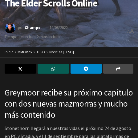
The Elder Scrolls Online
por
Champe
10/08/2020
A
A
Tiempo de Lectura:2 mins lectura
Inicio
MMORPG
TESO
Noticias [TESO]
Greymoor recibe su próximo capítulo
con dos nuevas mazmorras y mucho
más contenido
Stonethorn llegará a nuestras vidas el próximo 24 de agosto
en PC y Stadia, y el 1 de septiembre para las plataformas de