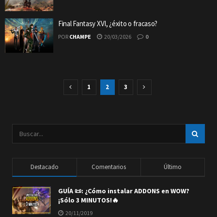
Final Fantasy XVI, ¿éxito o fracaso?
POR
CHAMPE
20/03/2026
0
1
2
3
Destacado
Comentarios
Último
GUÍA 📜: ¿Cómo instalar ADDONS en WOW?
¡Sólo 3 MINUTOS!🔥
20/11/2019