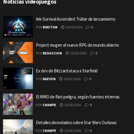
Noticias videojuegos
Ark Survival Ascended: Tráiler de lanzamiento
POR
BREITAN
20/03/2026
0
Project mugen el nuevo RPG de mundo abierto
POR
REDACCION
20/03/2026
0
Ex dev de Blizzard ataca a Starfield
POR
RAEVEN
20/03/2026
0
El MMO de Riot peligra, según fuentes internas
POR
CHAMPE
20/03/2026
0
Detalles desvelados sobre Star Wars Outlaws
POR
CHAMPE
20/03/2026
0