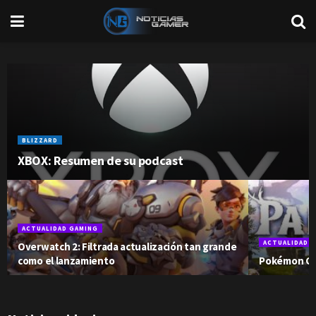
BLIZZARD
XBOX: Resumen de su podcast
ACTUALIDAD GAMING
ACTUALIDAD 
Overwatch 2: Filtrada actualización tan grande
como el lanzamiento
Pokémon Co