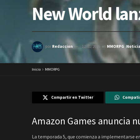
New World lan
por
Redaccion
12/01/2026
en
MMORPG
,
Notici
Inicio
MMORPG
Compartir en Twitter
Compati
Amazon Games anuncia nu
La temporada 5, que comienza a implementarse en 