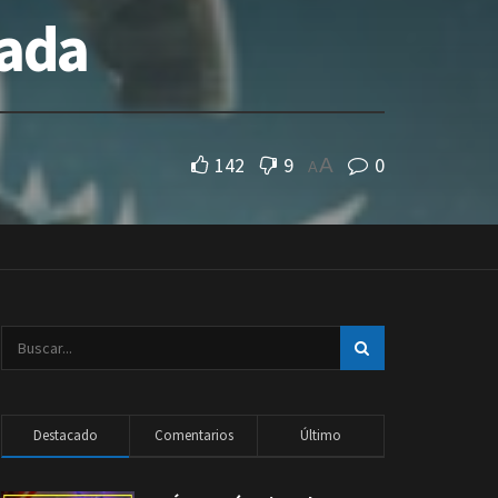
rada
142
9
0
A
A
Destacado
Comentarios
Último