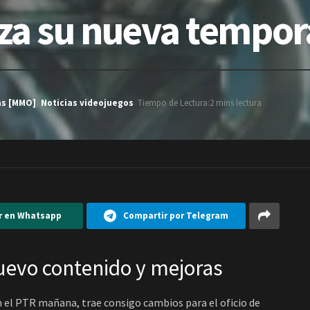
za su nueva tempo
as [MMO]
,
Noticias videojuegos
Tiempo de Lectura:2 mins lectura
r en Whatsapp
Compartir por Telegram
evo contenido y mejoras
el PTR mañana, trae consigo cambios para el oficio de