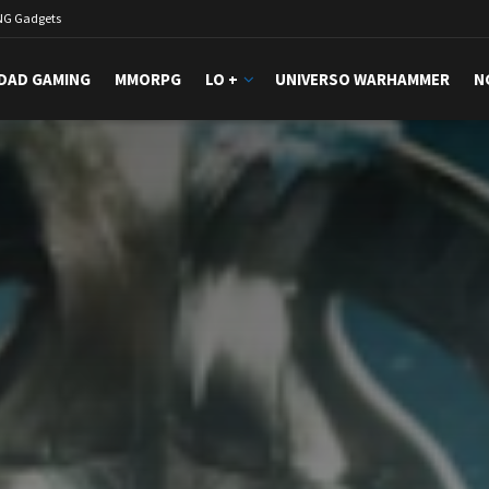
NG Gadgets
DAD GAMING
MMORPG
LO +
UNIVERSO WARHAMMER
N