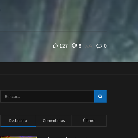
?
127
8
0
A
A
Destacado
Comentarios
Último