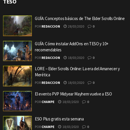
TESO
GUÍA: Conceptos básicos de The Elder Scrolls Online
POR
REDACCION
28/03/2020
0
GUÍA: Cómo instalar AddOns en TESO y 10+
recomendables
POR
REDACCION
18/03/2020
0
LORE – Elder Scrolls Online: La era del Amanecer y
Merética
POR
REDACCION
18/03/2020
0
El evento PVP Midyear Mayhem vuelve a ESO
POR
CHAMPE
18/03/2020
0
ESO Plus gratis esta semana
POR
CHAMPE
18/03/2020
0