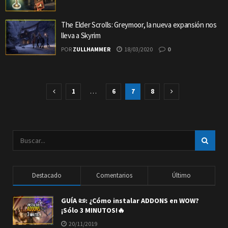
The Elder Scrolls: Greymoor, la nueva expansión nos
lleva a Skyrim
POR
ZULLHAMMER
18/03/2020
0
1
…
6
7
8
Destacado
Comentarios
Último
GUÍA 📜: ¿Cómo instalar ADDONS en WOW?
¡Sólo 3 MINUTOS!🔥
20/11/2019