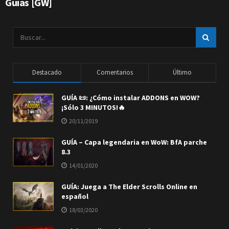
Guías [GW]
Destacado
Comentarios
Último
GUÍA 📜: ¿Cómo instalar ADDONS en WOW?
¡Sólo 3 MINUTOS!🔥
20/11/2019
GUÍA – Capa legendaria en WoW: BfA parche
8.3
14/01/2020
GUÍA: Juega a The Elder Scrolls Online en
español
18/03/2020