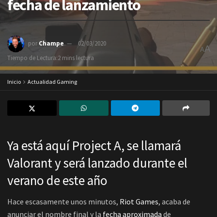
fecha de lanzamiento
por
Champe
02/03/2020
A
A
Tiempo de Lectura:2 mins lectura
Inicio
Actualidad Gaming
Ya está aquí Project A, se llamará
Valorant y será lanzado durante el
verano de este año
Hace escasamente unos minutos,
Riot Games
, acaba de
anunciar el nombre final y la
fecha aproximada
de