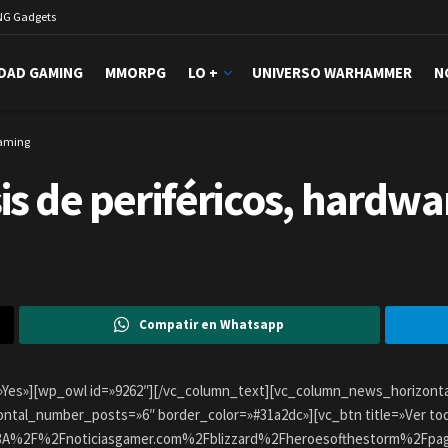
NG Gadgets
DAD GAMING
MMORPG
LO +
UNIVERSO WARHAMMER
N
gaming
is de periféricos, hardw
Compatir en Whatsapp
es»][wp_owl id=»9262″][/vc_column_text][vc_column_news_horizontal
tal_number_posts=»6″ border_color=»#31a2dc»][vc_btn title=»Ver toda
tps%3A%2F%2Fnoticiasgamer.com%2Fblizzard%2Fheroesofthestorm%2Fpa