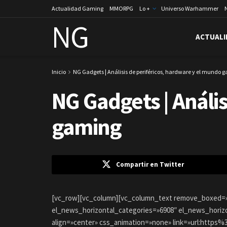
Actualidad Gaming
MMORPG
Lo +
Universo Warhammer
NG
ACTUALI
Inicio
NG Gadgets | Análisis de periféricos, hardware y el mundo 
NG Gadgets | Anális
gaming
Compartir en Twitter
[vc_row][vc_column][vc_column_text remove_boxed=»Y
el_news_horizontal_categories=»6908″ el_news_horizon
align=»center» css_animation=»none» link=»url:ht