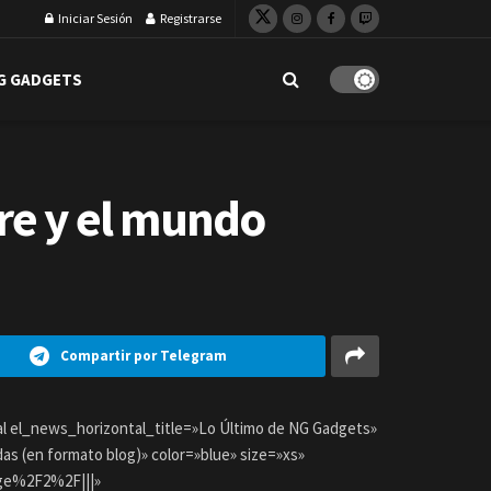
Iniciar Sesión
Registrarse
G GADGETS
are y el mundo
Compartir por Telegram
 el_news_horizontal_title=»Lo Último de NG Gadgets»
s (en formato blog)» color=»blue» size=»xs»
ge%2F2%2F|||»