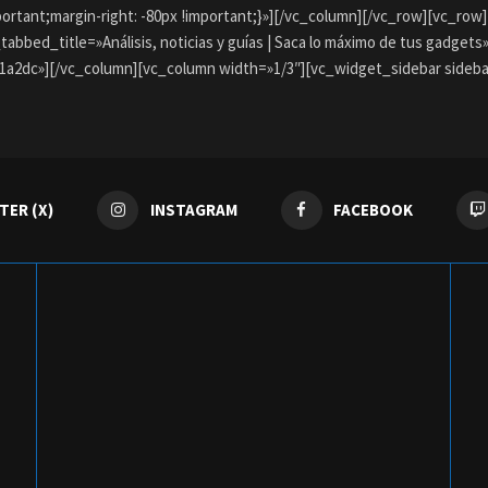
ortant;margin-right: -80px !important;}»][/vc_column][/vc_row][vc_ro
ed_title=»Análisis, noticias y guías | Saca lo máximo de tus gadget
2dc»][/vc_column][vc_column width=»1/3″][vc_widget_sidebar sidebar
TER (X)
INSTAGRAM
FACEBOOK