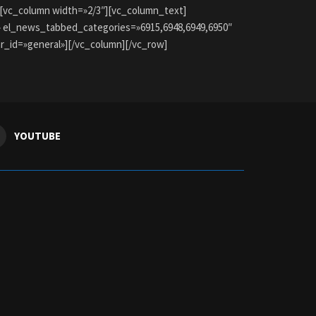
w][vc_column width=»2/3″][vc_column_text]
s» el_news_tabbed_categories=»6915,6948,6949,6950″
_id=»general»][/vc_column][/vc_row]
YOUTUBE