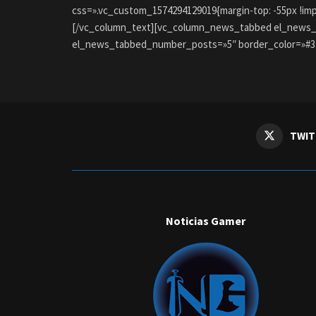
css=».vc_custom_1574294129019{margin-top: -55px !imp
[/vc_column_text][vc_column_news_tabbed el_news_tabb
el_news_tabbed_number_posts=»5″ border_color=»#31a
TWIT
Noticias Gamer